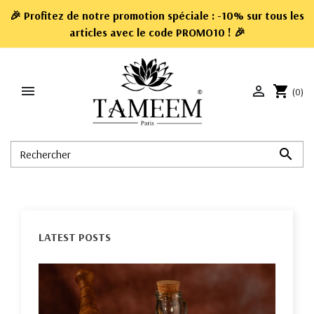
🎉 Profitez de notre promotion spéciale : -10% sur tous les
articles avec le code
PROMO10
! 🎉


shopping_cart
(0)

LATEST POSTS