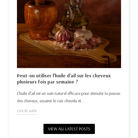
Hui
nat
Déco
e la
Peut-on utiliser l'huile d'ail sur les cheveux
repo
plusieurs fois par semaine ?
Lire 
L’huile d’ail est un soin naturel efficace pour stimuler la pousse
des cheveux, assainir le cuir chevelu et...
Lire la suite
VIEW ALL LATEST POSTS