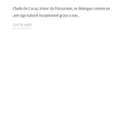
H
R
L'huile de Cacay, trésor de l'Amazonie, se distingue comme un
anti-âge naturel exceptionnel grâce à son...
L’
Lire la suite
pr
Lir
NT
es