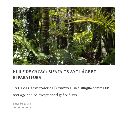
HUILE DE CACAY : BIENFAITS ANTI-ÂGE ET
RÉPARATEURS
H
R
L'huile de Cacay, trésor de l'Amazonie, se distingue comme un
anti-âge naturel exceptionnel grâce à son...
L’
Lire la suite
pr
Lir