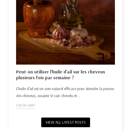
Hui
nat
Déco
e la
Peut-on utiliser l'huile d'ail sur les cheveux
repo
plusieurs fois par semaine ?
Lire 
L’huile d’ail est un soin naturel efficace pour stimuler la pousse
des cheveux, assainir le cuir chevelu et...
Lire la suite
VIEW ALL LATEST POSTS