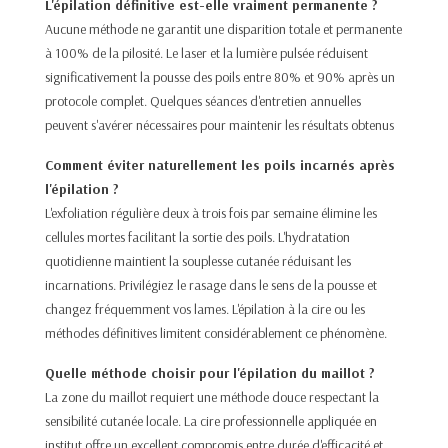
L'épilation définitive est-elle vraiment permanente ?
Aucune méthode ne garantit une disparition totale et permanente
à 100% de la pilosité. Le laser et la lumière pulsée réduisent
significativement la pousse des poils entre 80% et 90% après un
protocole complet. Quelques séances d'entretien annuelles
peuvent s'avérer nécessaires pour maintenir les résultats obtenus​
Comment éviter naturellement les poils incarnés après
l'épilation ?
L'exfoliation régulière deux à trois fois par semaine élimine les
cellules mortes facilitant la sortie des poils. L'hydratation
quotidienne maintient la souplesse cutanée réduisant les
incarnations. Privilégiez le rasage dans le sens de la pousse et
changez fréquemment vos lames. L'épilation à la cire ou les
méthodes définitives limitent considérablement ce phénomène.​
Quelle méthode choisir pour l'épilation du maillot ?
La zone du maillot requiert une méthode douce respectant la
sensibilité cutanée locale. La cire professionnelle appliquée en
institut offre un excellent compromis entre durée d'efficacité et