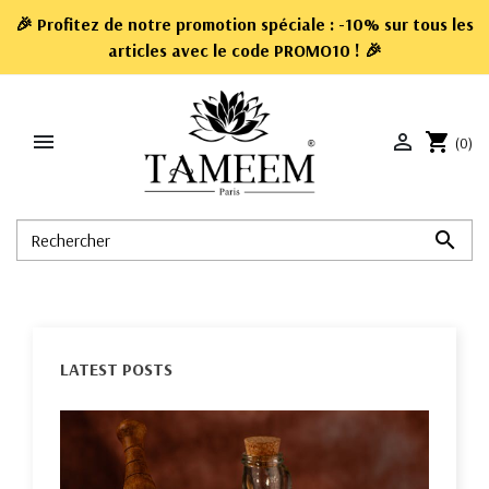
🎉 Profitez de notre promotion spéciale : -10% sur tous les
articles avec le code
PROMO10
! 🎉


shopping_cart
(0)

LATEST POSTS