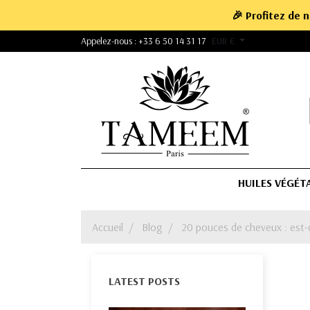
🎉 Profitez de 
Appelez-nous :
+33 6 50 14 31 17
EUR €
HUILES VÉGÉT
Accueil
Blog
20 pouces de cheveux : est-
LATEST POSTS