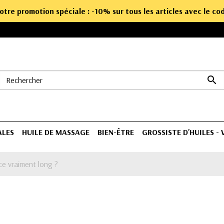
notre promotion spéciale : -10% sur tous les articles avec le c

ALES
HUILE DE MASSAGE
BIEN-ÊTRE
GROSSISTE D'HUILES -
ce vraiment long ?