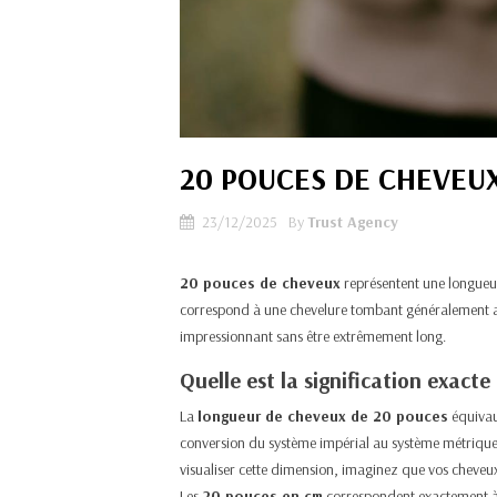
20 POUCES DE CHEVEUX
23/12/2025
By
Trust Agency
20 pouces de cheveux
représentent une longueur
correspond à une chevelure tombant généralement a
impressionnant sans être extrêmement long.​
Quelle est la signification exacte
La
longueur de cheveux de 20 pouces
équivaut
conversion du système impérial au système métrique
visualiser cette dimension, imaginez que vos cheveux 
Les
20 pouces en cm
correspondent exactement à 