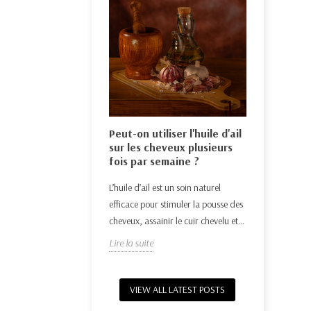
Huile ess
de l'huile de
moustiqu
Éthiopie : usages
Peut-on utiliser l'huile d'ail
naturel
sur les cheveux plusieurs
Découvrez c
elle d’Éthiopie, riche en
fois par semaine ?
huiles essen
, apaise la peau,
L’huile d’ail est un soin naturel
naturellemen
é, renforce l’immunité
efficace pour stimuler la pousse des
Lire la suit
cheveux, assainir le cuir chevelu et...
Lire la suite
VIEW ALL LATEST POSTS