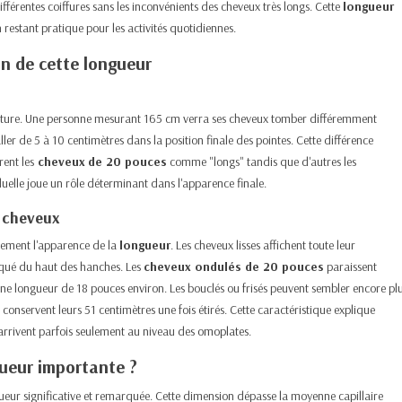
férentes coiffures sans les inconvénients des cheveux très longs. Cette
longueur
 restant pratique pour les activités quotidiennes.​
on de cette longueur
tature. Une personne mesurant 165 cm verra ses cheveux tomber différemment
er de 5 à 10 centimètres dans la position finale des pointes. Cette différence
ent les
cheveux
de 20 pouces
comme "longs" tandis que d'autres les
lle joue un rôle déterminant dans l'apparence finale.​
e cheveux
lement l'apparence de la
longueur
. Les cheveux lisses affichent toute leur
qué du haut des hanches. Les
cheveux ondulés de 20 pouces
paraissent
ne longueur de 18 pouces environ. Les bouclés ou frisés peuvent sembler encore pl
conservent leurs 51 centimètres une fois étirés. Cette caractéristique explique
rrivent parfois seulement au niveau des
omoplates
.​
ueur importante ?
ngueur significative et remarquée. Cette dimension dépasse la moyenne capillaire