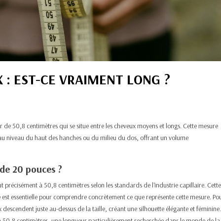
 : EST-CE VRAIMENT LONG ?
 de 50,8 centimètres qui se situe entre les cheveux moyens et longs. Cette mesure
u niveau du haut des hanches ou du milieu du dos, offrant un volume
 de 20 pouces ?
 précisément à 50,8 centimètres selon les standards de l'industrie capillaire. Cette
 est essentielle pour comprendre concrètement ce que représente cette mesure. Po
descendent juste au-dessus de la taille, créant une silhouette élégante et féminine.
50,8 centimètres, une longueur particulièrement recherchée dans le monde de la