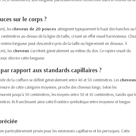
ces sur le corps ?
cm), les
cheveux de 20 pouces
atteignent typiquement le haut des hanches ou 
centimètres au-dessus de la ligne de taille, créant un effet visuel harmonieux. Che
tte même longueur peut descendre près de la taille ou légèrement en dessous. À
cm), les
cheveux
s'arrêtent généralement au milieu du dos. Ce repère visuel du
pour décrire cette longueur.​
par rapport aux standards capillaires ?
de de la coiffure se définit généralement entre 40 et 50 centimètres. Les
cheveux
rieure de cette catégorie moyenne, proche des cheveux longs. Selon les
mesurent jusqu'à 30 centimètres, les moyens entre 30 et 45 centimètres, tandis que l
tres. Ils franchissent ainsi cette frontière symbolique entre moyenne et longue
préciée
 particulièrement prisée pour les extensions capillaires et les perruques. Cette