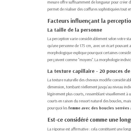
mesure offre suffisamment de longueur pour créer dif
permet de réaliser des coiffures sophistiquées tout en
Facteurs influençant la percepti
La taille de la personne
La perception varie considérablement selon votre s
qu'une personne de 175 cm, avec un écart pouvant all
morphologique explique pourquoi certaines considèr
perçoivent comme "moyens". La morphologie individue
La texture capillaire - 20 pouces d
La texture naturelle des cheveux modifie considérab
dimension, tombant réellement jusqu'au niveau indi
légèrement plus courts, ressemblant visuellement à u
courts en raison du ressort naturel des boucles, mais 
pourquoi les
femme
avec des boucles serrées
a
Est-ce considéré comme une long
La réponse est affirmative : cela constituent une lo