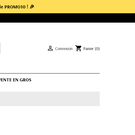
ode
PROMO10
! 🎉

shopping_cart
Connexion
Panier
(0)
 VENTE EN GROS