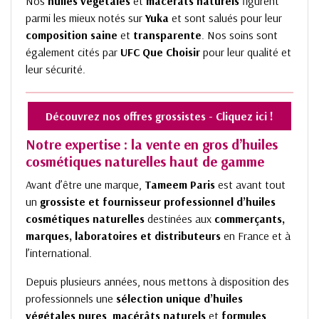
Nos
huiles végétales
et
macérâts naturels
figurent
parmi les mieux notés sur
Yuka
et sont salués pour leur
composition saine
et
transparente
. Nos soins sont
également cités par
UFC Que Choisir
pour leur qualité et
leur sécurité.
Découvrez nos offres grossistes - Cliquez ici !
Notre expertise : la
vente en gros d’huiles
cosmétiques naturelles haut de gamme
Avant d’être une marque,
Tameem Paris
est avant tout
un
grossiste et fournisseur professionnel d’huiles
cosmétiques naturelles
destinées aux
commerçants,
marques, laboratoires et distributeurs
en France et à
l’international.
Depuis plusieurs années, nous mettons à disposition des
professionnels une
sélection unique d’huiles
végétales pures
,
macérâts naturels
et
formules