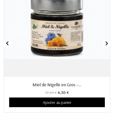


Miel de Nigelle en Gros –...
Prix de base
Prix
6,30 €
17,99 €
Ajouter au panier