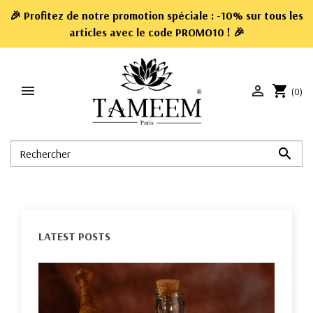
🎉 Profitez de notre promotion spéciale : -10% sur tous les
articles avec le code
PROMO10
! 🎉


shopping_cart
(0)

LATEST POSTS