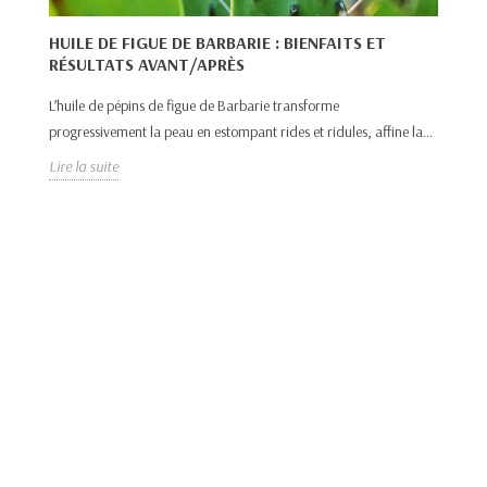
C
HUILE DE FIGUE DE BARBARIE : BIENFAITS ET
N
RÉSULTATS AVANT/APRÈS
Dé
L’huile de pépins de figue de Barbarie transforme
po
progressivement la peau en estompant rides et ridules, affine la...
Lir
Lire la suite
NT
es