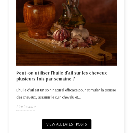
Hui
nat
Déco
e la
Peut-on utiliser l'huile d'ail sur les cheveux
repo
plusieurs fois par semaine ?
Lire 
L’huile d’ail est un soin naturel efficace pour stimuler la pousse
des cheveux, assainir le cuir chevelu et...
Lire la suite
VIEW ALL LATEST POSTS