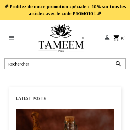
🎉 Profitez de notre promotion spéciale : -10% sur tous les
articles avec le code
PROMO10
! 🎉


shopping_cart
(0)

LATEST POSTS