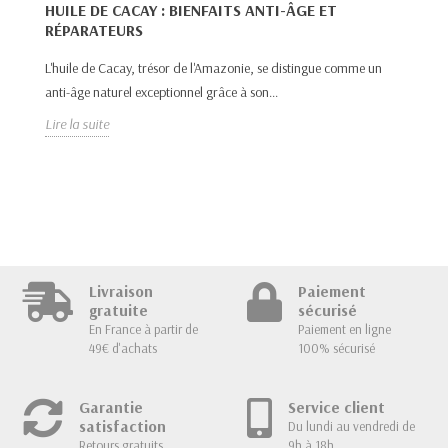
HUILE DE CACAY : BIENFAITS ANTI-ÂGE ET
RÉPARATEURS
H
R
L'huile de Cacay, trésor de l'Amazonie, se distingue comme un
anti-âge naturel exceptionnel grâce à son...
L’
Lire la suite
pr
Lir
Livraison
Paiement
gratuite
sécurisé
En France à partir de
Paiement en ligne
49€ d'achats
100% sécurisé
Garantie
Service client
satisfaction
Du lundi au vendredi de
Retours gratuits
9h à 18h