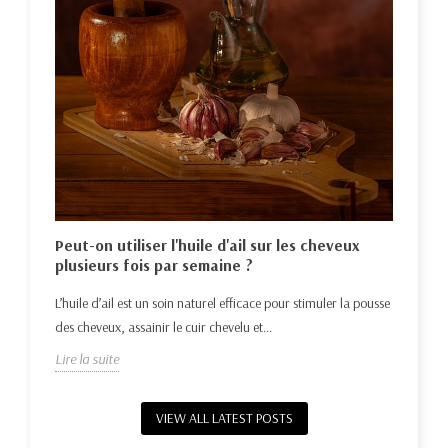
Hui
nat
Déco
e la
Peut-on utiliser l'huile d'ail sur les cheveux
repo
plusieurs fois par semaine ?
Lire 
L’huile d’ail est un soin naturel efficace pour stimuler la pousse
des cheveux, assainir le cuir chevelu et...
Lire la suite
VIEW ALL LATEST POSTS