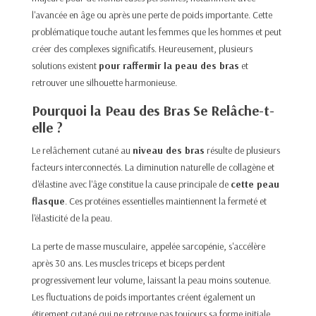
l'avancée en âge ou après une perte de poids importante. Cette
problématique touche autant les femmes que les hommes et peut
créer des complexes significatifs. Heureusement, plusieurs
solutions existent
pour raffermir la peau des bras
et
retrouver une silhouette harmonieuse.
Pourquoi la Peau des Bras Se Relâche-t-
elle ?
Le relâchement cutané au
niveau des bras
résulte de plusieurs
facteurs interconnectés. La diminution naturelle de collagène et
d'élastine avec l'âge constitue la cause principale de
cette peau
flasque
. Ces protéines essentielles maintiennent la fermeté et
l'élasticité de la peau.
La perte de masse musculaire, appelée sarcopénie, s'accélère
après 30 ans. Les muscles triceps et biceps perdent
progressivement leur volume, laissant la peau moins soutenue.
Les fluctuations de poids importantes créent également un
étirement cutané qui ne retrouve pas toujours sa forme initiale.