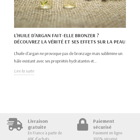
:
L'HUILE D'ARGAN FAIT-ELLE BRONZER ?
DÉCOUVREZ LA VÉRITÉ ET SES EFFETS SUR LA PEAU
O
C
L'huile d'argan ne provoque pas de bronzage mais sublimine un
hâle existant avec ses propriétés hydratantes et...
Po
he
Lire la suite
Lir
Livraison
Paiement
gratuite
sécurisé
En France à partir de
Paiement en ligne
49€ d'achats
100% sécurisé