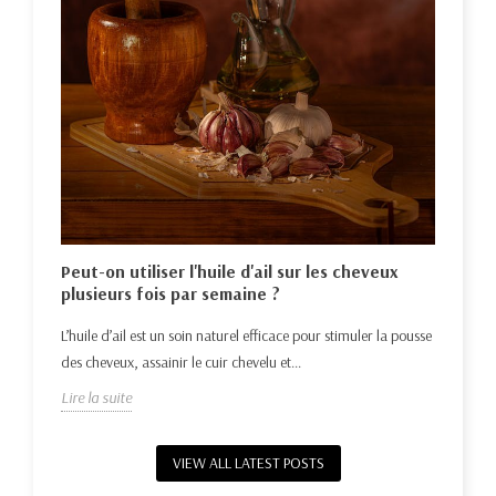
Hui
nat
Déco
e la
Peut-on utiliser l'huile d'ail sur les cheveux
repo
plusieurs fois par semaine ?
Lire 
L’huile d’ail est un soin naturel efficace pour stimuler la pousse
des cheveux, assainir le cuir chevelu et...
Lire la suite
VIEW ALL LATEST POSTS