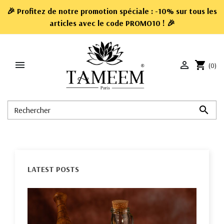
🎉 Profitez de notre promotion spéciale : -10% sur tous les
articles avec le code
PROMO10
! 🎉


shopping_cart
(0)

LATEST POSTS