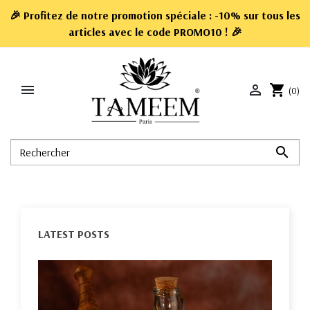
🎉 Profitez de notre promotion spéciale : -10% sur tous les
articles avec le code
PROMO10
! 🎉


shopping_cart
(0)

LATEST POSTS