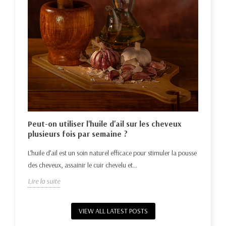
Hui
nat
Déco
e la
Peut-on utiliser l'huile d'ail sur les cheveux
repo
plusieurs fois par semaine ?
Lire 
L’huile d’ail est un soin naturel efficace pour stimuler la pousse
des cheveux, assainir le cuir chevelu et...
Lire la suite
VIEW ALL LATEST POSTS