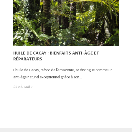
HUILE DE CACAY : BIENFAITS ANTI-ÂGE ET
RÉPARATEURS
H
R
L'huile de Cacay, trésor de l'Amazonie, se distingue comme un
anti-âge naturel exceptionnel grâce à son...
L’
Lire la suite
pr
Lir