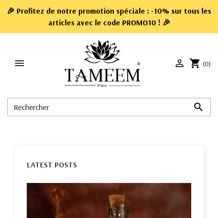
🎉 Profitez de notre promotion spéciale : -10% sur tous les
articles avec le code
PROMO10
! 🎉


shopping_cart
(0)

LATEST POSTS