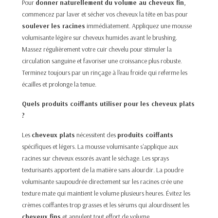
Pour
donner naturellement
du volume au cheveux fin
,
commencez par laver et sécher vos cheveux la tête en bas pour
soulever les racines
immédiatement. Appliquez une mousse
volumisante légère sur cheveux humides avant le brushing.
Massez régulièrement votre cuir chevelu pour stimuler la
circulation sanguine et favoriser une croissance plus robuste.
Terminez toujours par un rinçage à l'eau froide qui referme les
écailles et prolonge la tenue.
Quels produits coiffants utiliser pour les cheveux plats
?
Les
cheveux plats
nécessitent des
produits coiffants
spécifiques et légers. La mousse volumisante s'applique aux
racines sur cheveux essorés avant le séchage. Les sprays
texturisants apportent de la matière sans alourdir. La poudre
volumisante saupoudrée directement sur les racines crée une
texture mate qui maintient le volume plusieurs heures. Évitez les
crèmes coiffantes trop grasses et les sérums qui alourdissent les
cheveux fins
et annulent tout effort de volume.