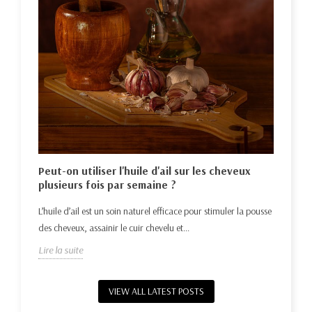
Hui
nat
Déco
e la
Peut-on utiliser l'huile d'ail sur les cheveux
repo
plusieurs fois par semaine ?
Lire 
L’huile d’ail est un soin naturel efficace pour stimuler la pousse
des cheveux, assainir le cuir chevelu et...
Lire la suite
VIEW ALL LATEST POSTS