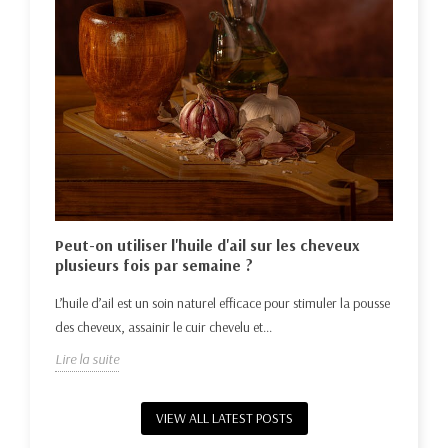
Hui
nat
Déco
e la
Peut-on utiliser l'huile d'ail sur les cheveux
repo
plusieurs fois par semaine ?
Lire 
L’huile d’ail est un soin naturel efficace pour stimuler la pousse
des cheveux, assainir le cuir chevelu et...
Lire la suite
VIEW ALL LATEST POSTS