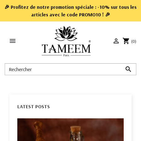
🎉 Profitez de notre promotion spéciale : -10% sur tous les
articles avec le code
PROMO10
! 🎉


shopping_cart
(0)

LATEST POSTS