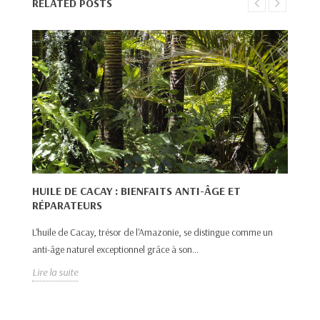
RELATED POSTS
HUILE DE CACAY : BIENFAITS ANTI-ÂGE ET
RÉPARATEURS
H
R
L'huile de Cacay, trésor de l'Amazonie, se distingue comme un
anti-âge naturel exceptionnel grâce à son...
L’
Lire la suite
pr
Lir