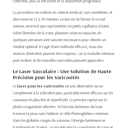
contrôlée, puis sa rétraction et sa disparition progressive.
La procédure est réalisée en cabinet médical, sans anesthésie, et
dure environ 15 à 30 minutes. Le but est de fermer le circuit
veineux anormal que représentent ces petits capillaires éclatés.
Selon l'étendue de la zone, plusieurs séances espacées de
quelques semaines sont souvent nécessaires pour obtenir un
résultat optimal. Il s'agit d'une méthode efficace, mais des
séances d'entretien peuvent être requises, car la maladie veineuse
peut évoluer et de nouvelles varicosités peuvent apparaître.
Le Laser Vasculaire : Une Solution de Haute
Précision pour les Varicosités
Le
laser pour les varicosités
est une alternative ou un
complément à la sclérothérapie, particulièrement efficace sur les
vaisseaux les plus fins et superficiels. Le principe repose sur la
photo-coagulation sélective : le faisceau lumineux du laser
traverse la peau sans l'abîmer et cible l'hémoglobine contenue
dans les globules rouges du vaisseau. L'énergie lumineuse se
transforme en chaleur, ce qui entraîne la coagulation du sang et