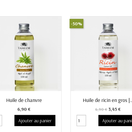
-50%
Aperçu rapide
Aperçu rapide


Huile de chanvre
Huile de ricin en gros |..
Prix
Prix de base
Prix
6,90 €
3,45 €
6,90 €
Ajouter au panier
Ajouter au pani