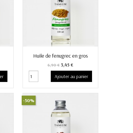
Aperçu rapide

Huile de fenugrec en gros
Prix de base
Prix
3,45 €
6,90 €
er
Ajouter au panier
-50%