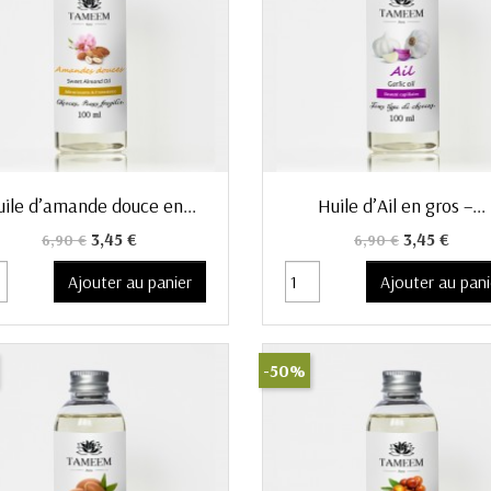
Aperçu rapide
Aperçu rapide


ile d’amande douce en...
Huile d’Ail en gros –...
Prix de base
Prix
Prix de base
Prix
3,45 €
3,45 €
6,90 €
6,90 €
Ajouter au panier
Ajouter au pani
-50%