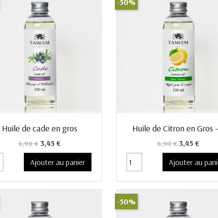
-50%
Aperçu rapide
Aperçu rapide


Huile de cade en gros
Huile de Citron en Gros –.
Prix de base
Prix
Prix de base
Prix
3,45 €
3,45 €
6,90 €
6,90 €
Ajouter au panier
Ajouter au pani
-50%