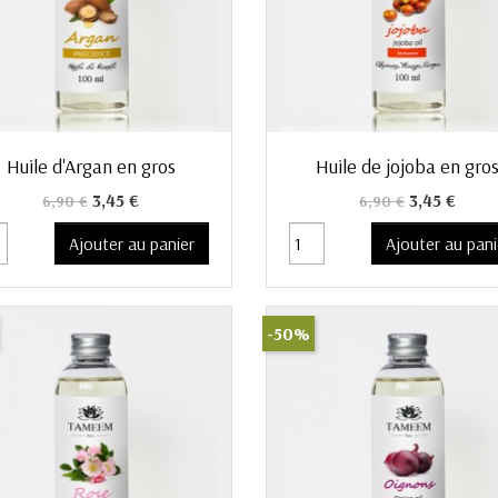
Aperçu rapide
Aperçu rapide


Huile d'Argan en gros
Huile de jojoba en gro
Prix de base
Prix
Prix de base
Prix
3,45 €
3,45 €
6,90 €
6,90 €
Ajouter au panier
Ajouter au pani
-50%