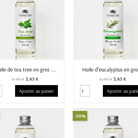
Aperçu rapide
Aperçu rapide


ile de tea tree en gros :...
Huile d’eucalyptus en gros
Prix de base
Prix
Prix de base
Prix
3,45 €
3,45 €
6,90 €
6,90 €
Ajouter au panier
Ajouter au pani
-50%