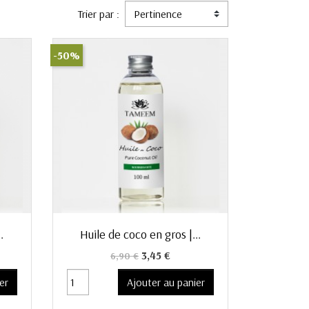
Trier par :
-50%
Aperçu rapide

.
Huile de coco en gros |...
Prix de base
Prix
3,45 €
6,90 €
er
Ajouter au panier