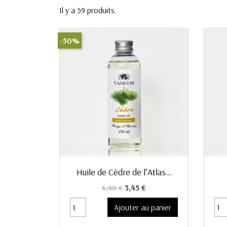
Il y a 59 produits.
-50%
Aperçu rapide

Huile de Cèdre de l’Atlas...
Prix de base
Prix
3,45 €
6,90 €
Ajouter au panier