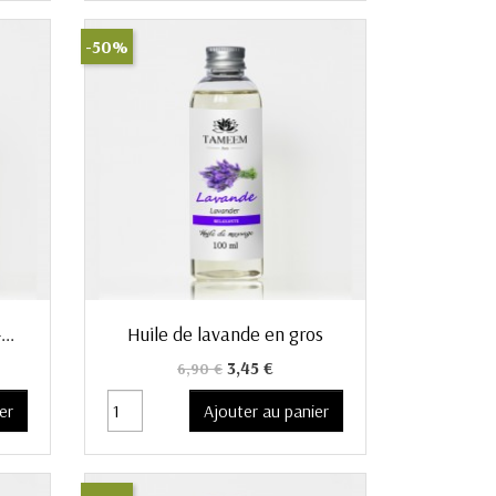
-50%
Aperçu rapide

..
Huile de lavande en gros
Prix de base
Prix
3,45 €
6,90 €
er
Ajouter au panier