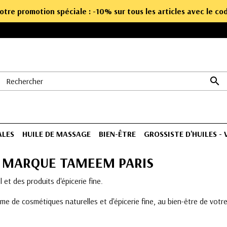
notre promotion spéciale : -10% sur tous les articles avec le c

ALES
HUILE DE MASSAGE
BIEN-ÊTRE
GROSSISTE D'HUILES -
LA MARQUE TAMEEM PARIS
et des produits d'épicerie fine.
e de cosmétiques naturelles et d'épicerie fine, au bien-être de votr