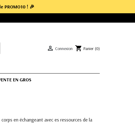
ode
PROMO10
! 🎉

shopping_cart
Connexion
Panier
(0)
 VENTE EN GROS
e corps en échangeant avec es ressources de la