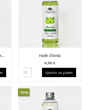
Aperçu rapide

...
Huile d'Amla
Prix
6,90 €
er
Ajouter au panier
-50%