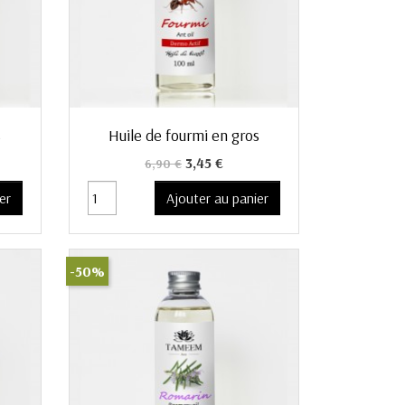
Aperçu rapide

s
Huile de fourmi en gros
Prix de base
Prix
3,45 €
6,90 €
er
Ajouter au panier
-50%