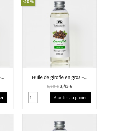
-50%
Aperçu rapide

..
Huile de girofle en gros –...
Prix de base
Prix
3,45 €
6,90 €
er
Ajouter au panier