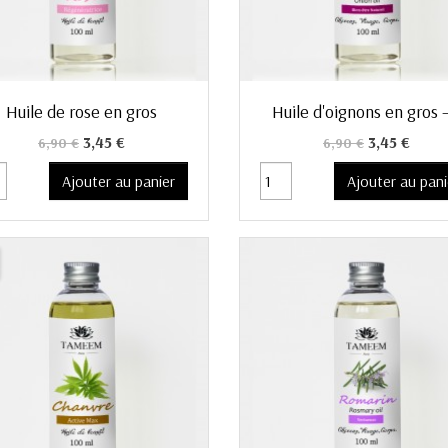
Aperçu rapide
Aperçu rapide


Huile de rose en gros
Huile d'oignons en gros –.
Prix de base
Prix
Prix de base
Prix
3,45 €
3,45 €
6,90 €
6,90 €
Ajouter au panier
Ajouter au pani