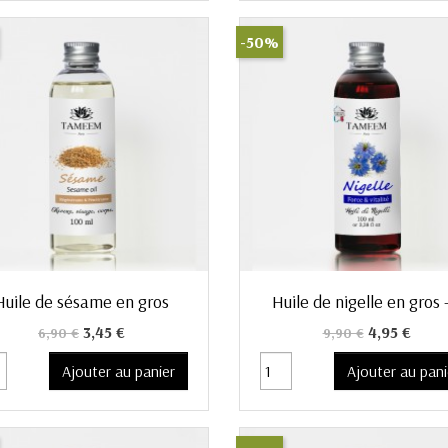
-50%
Aperçu rapide
Aperçu rapide


Huile de sésame en gros
Huile de nigelle en gros -.
Prix de base
Prix
Prix de base
Prix
3,45 €
4,95 €
6,90 €
9,90 €
Ajouter au panier
Ajouter au pani