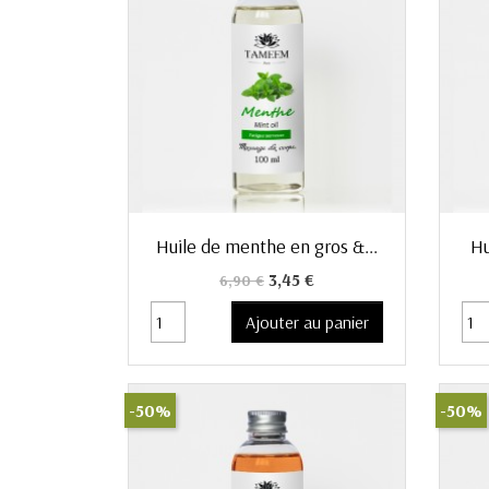
Aperçu rapide

Huile de menthe en gros &...
Hu
Prix de base
Prix
3,45 €
6,90 €
Ajouter au panier
-50%
-50%