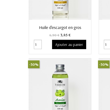
Aperçu rapide

Huile d'escargot en gros
Prix de base
Prix
3,45 €
6,90 €
Ajouter au panier
-50%
-50%