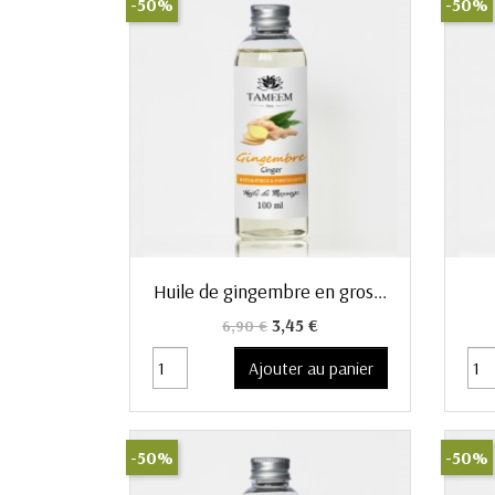
-50%
-50%
Aperçu rapide

Huile de gingembre en gros...
Prix de base
Prix
3,45 €
6,90 €
Ajouter au panier
-50%
-50%