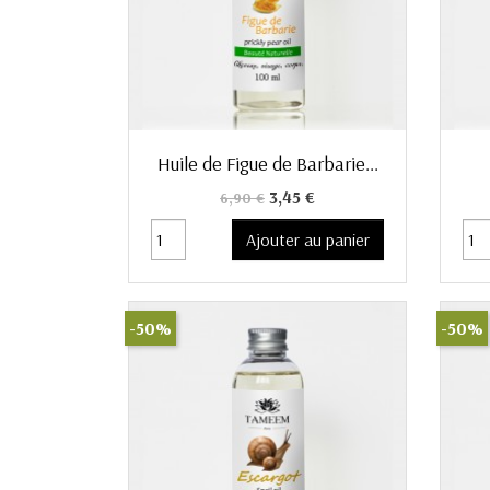
Aperçu rapide

Huile de Figue de Barbarie...
Prix de base
Prix
3,45 €
6,90 €
Ajouter au panier
-50%
-50%