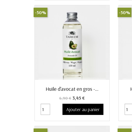
-50%
-50%
Aperçu rapide

Huile d'avocat en gros -...
Prix de base
Prix
3,45 €
6,90 €
Ajouter au panier