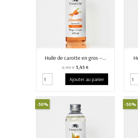
Aperçu rapide

Huile de carotte en gros —...
Hu
Prix de base
Prix
3,45 €
6,90 €
Ajouter au panier
-50%
-50%