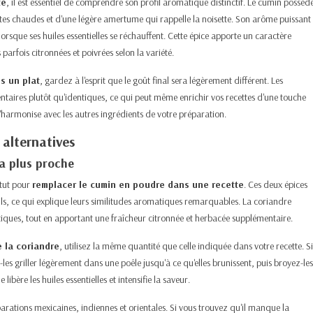
té
, il est essentiel de comprendre son profil aromatique distinctif. Le cumin possèd
s chaudes et d'une légère amertume qui rappelle la noisette. Son arôme puissant
 lorsque ses huiles essentielles se réchauffent. Cette épice apporte un caractère
arfois citronnées et poivrées selon la variété.​
s un plat
, gardez à l'esprit que le goût final sera légèrement différent. Les
taires plutôt qu'identiques, ce qui peut même enrichir vos recettes d'une touche
s'harmonise avec les autres ingrédients de votre préparation.​
 alternatives
la plus proche
itut pour
remplacer le cumin en poudre dans une recette
. Ces deux épices
ls
, ce qui explique leurs similitudes aromatiques remarquables. La coriandre
tiques, tout en apportant une fraîcheur citronnée et herbacée supplémentaire.​
e la coriandre
, utilisez la même quantité que celle indiquée dans votre recette. Si
les griller légèrement dans une poêle jusqu'à ce qu'elles brunissent, puis broyez-les
ère les huiles essentielles et intensifie la saveur.​
arations mexicaines, indiennes et orientales. Si vous trouvez qu'il manque la