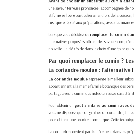
Avant de choisir un substitut au cumin adap
une saveur terreuse prononcée, accompagnée de note
et fumé se libère particulièrement lors de la cuisson,
rustique et épicé aux préparations, avec des nuances p
Lorsque vous décidez de
remplacer le cumin dan
alternatives proposées offrent des saveurs complémen
nouvelle. La clé réside dans le choix d'une épice qui 
Par quoi remplacer le cumin ? Les
La coriandre moulue : l'alternative 
La coriandre moulue
représente le meilleur subst
appartiennent à la même
famille botanique des persi
partage avec le cumin des notes terreuses caractéris
Pour obtenir un
goût similaire au cumin avec d
vous ne disposez que de graines de coriandre, faites-
pour obtenir une poudre aromatique. Cette technique lib
La coriandre convient particulièrement dans les prép