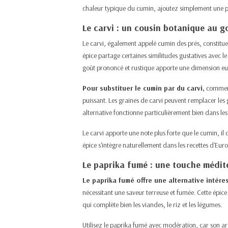
chaleur typique du cumin, ajoutez simplement une 
Le carvi : un cousin botanique au go
Le carvi, également appelé cumin des prés, constitue
épice partage certaines similitudes gustatives avec l
goût prononcé et rustique apporte une dimension eur
Pour substituer le cumin par du carvi,
commence
puissant. Les graines de carvi peuvent remplacer les
alternative fonctionne particulièrement bien dans les 
Le carvi apporte une note plus forte que le cumin, il
épice s'intègre naturellement dans les recettes d'Eur
Le paprika fumé : une touche médi
Le paprika fumé offre une alternative intér
nécessitant une saveur terreuse et fumée. Cette épi
qui complète bien les viandes, le riz et les légumes.​
Utilisez le paprika fumé avec modération, car son 