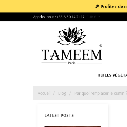
🎉 Profitez de 
Appelez-nous :
+33 6 50 14 31 17
EUR €
HUILES VÉGÉT
Accueil
Blog
Par quoi remplacer le cumin 
LATEST POSTS