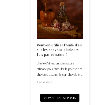
Huile ess
de l'huile de
moustiqu
Éthiopie : usages
Peut-on utiliser l'huile d'ail
naturel
sur les cheveux plusieurs
Découvrez c
elle d’Éthiopie, riche en
fois par semaine ?
huiles essen
, apaise la peau,
L’huile d’ail est un soin naturel
naturellemen
é, renforce l’immunité
efficace pour stimuler la pousse des
Lire la suit
cheveux, assainir le cuir chevelu et...
Lire la suite
VIEW ALL LATEST POSTS