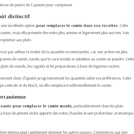
pincée de poivre de Cayenne pour compenser.
ût distinctif
 une excellente option
pour remplacer le cumin dans vos recettes
. Cette
e cumin, mais elle présente des notes plus anisées et légèrement plus sucrées. Son
opéenne aux plats.​
z par utiliser la moitié de la quantité recommandée, car son arôme est plus
 graines de cumin, tandis que le carvi moulu se substitue au cumin en poudre. Cette
plats de viande, les ragoûts et les préparations à base de légumes racines.​
 convient donc d'ajuster progressivement les quantités selon vos préférences. Cette
ope centrale et du Nord, où elle remplace traditionnellement le cumin.​
terranéenne
essante pour remplacer le cumin moulu
, particulièrement dans les plats
ce à base de piment séché apporte des notes chaudes et une profondeur aromatique
arôme intense peut rapidement dominer les autres saveurs. Commencez par une