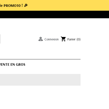
ode
PROMO10
! 🎉

shopping_cart
Connexion
Panier
(0)
 VENTE EN GROS