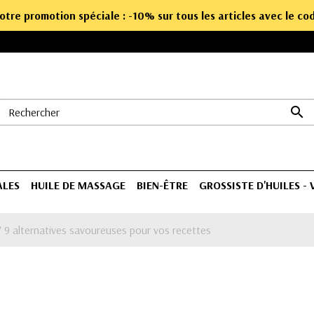
notre promotion spéciale : -10% sur tous les articles avec le c

ALES
HUILE DE MASSAGE
BIEN-ÊTRE
GROSSISTE D'HUILES -
? 9 alternatives savoureuses pour vos recettes