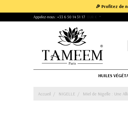
🎉 Profitez de 
Appelez-nous :
+33 6 50 14 31 17
EUR €
HUILES VÉGÉT
Accueil
NIGELLE
Miel de Nigelle : Une All