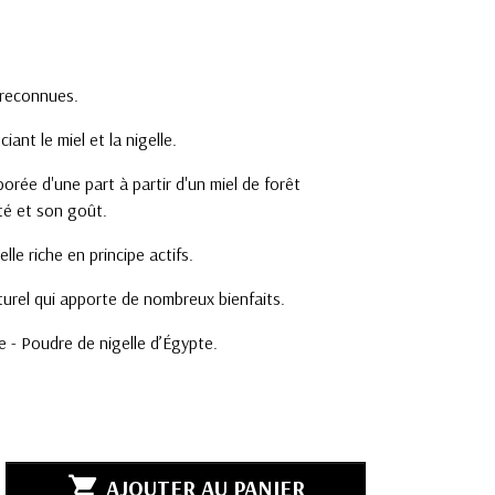
reconnues.
ant le miel et la nigelle.
orée d'une part à partir d'un miel de forêt
té et son goût.
lle riche en principe actifs.
turel qui apporte de nombreux bienfaits.
e - Poudre de nigelle d’Égypte.

AJOUTER AU PANIER