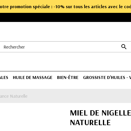
notre promotion spéciale : -10% sur tous les articles avec le c

ALES
HUILE DE MASSAGE
BIEN-ÊTRE
GROSSISTE D'HUILES -
iance Naturelle
MIEL DE NIGELLE
NATURELLE