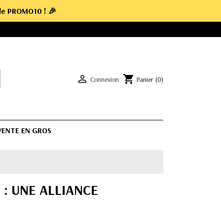
ode
PROMO10
! 🎉

shopping_cart
Connexion
Panier
(0)
 VENTE EN GROS
 : UNE ALLIANCE