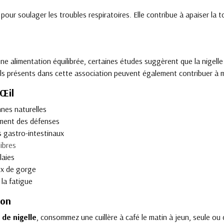
pour soulager les troubles respiratoires. Elle contribue à apaiser la
ne alimentation équilibrée, certaines études suggèrent que la nigelle p
ls présents dans cette association peuvent également contribuer à ma
'Œil
nes naturelles
ment des défenses
s gastro-intestinaux
libres
laies
ux de gorge
 la fatigue
ion
 de nigelle
, consommez une cuillère à café le matin à jeun, seule ou 