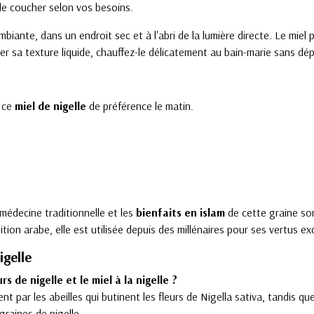
 le coucher selon vos besoins.
iante, dans un endroit sec et à l'abri de la lumière directe. Le miel 
r sa texture liquide, chauffez-le délicatement au bain-marie sans dép
e ce
miel de nigelle
de préférence le matin.
médecine traditionnelle et les
bienfaits en islam
de cette graine so
ition arabe, elle est utilisée depuis des millénaires pour ses vertus ex
igelle
rs de nigelle et le miel à la nigelle ?
nt par les abeilles qui butinent les fleurs de Nigella sativa, tandis que 
graines de nigelle.